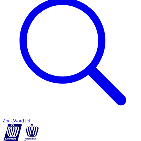
Zoek
Word lid