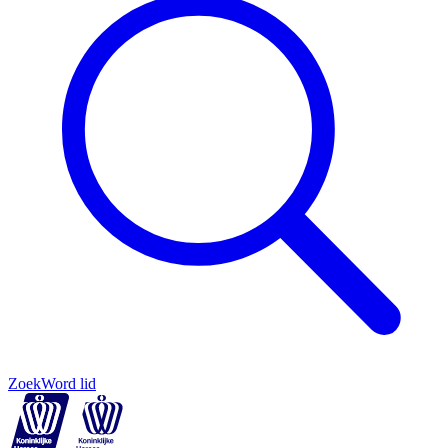
Zoek
Word lid