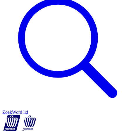
Zoek
Word lid