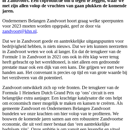
in Zandvoort. Een coproductie om u tegen te zeggen, waar we
met zijn allen volop de vruchten van gaan plukken de komende
jaren.
Ondernemers Belangen Zandvoort hoort graag welke speerpunten
voor 2023 moeten worden opgepakt, geef ze door via
zandvoort@khn.nl
.
Dat we in Zandvoort goede en aantrekkelijke uitgangspunten voor
bedrijvigheid hebben, is niets nieuws. Dat we iets kunnen neerzetten
in Zandvoort weten we ook al langer. En dat de terugkeer van de
Formule 1 in Zandvoort in 2021 ons ook in één klap weer terug
heeft gebracht op het wereldtoneel, is niet alleen een gedroomde
prestatie maar ook een dijk van een kans. Die grijpen we met twee
handen aan. Het convenant is precies op tijd en van grote waarde bij
het verzilveren van dit potentieel.
Zandvoort ontwikkelt zich op vele fronten. De terugkeer van de
Formula 1 Heineken Dutch Grand Prix op ‘ons’ circuit is een
belangrijke extra aanjager. Een krachtige katalysator die ons helpt
om economisch meer mogelijk te maken en kansen te creëren. Als
gemeente Zandvoort en Ondernemers Belangen Zandvoort
bundelen we onze krachten om hier volop van te profiteren. We
bouwen de komende jaren samen aan een robuustere Zandvoortse
economie, die uit veel meer bestaat dan ‘een aantrekkelijke
badplaats zijn’. Onze ambitie is om vanuit een levendig en vitaal