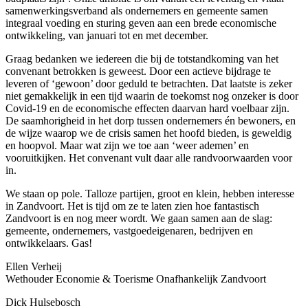
samenwerkingsverband als ondernemers en gemeente samen
integraal voeding en sturing geven aan een brede economische
ontwikkeling, van januari tot en met december.
Graag bedanken we iedereen die bij de totstandkoming van het
convenant betrokken is geweest. Door een actieve bijdrage te
leveren of ‘gewoon’ door geduld te betrachten. Dat laatste is zeker
niet gemakkelijk in een tijd waarin de toekomst nog onzeker is door
Covid-19 en de economische effecten daarvan hard voelbaar zijn.
De saamhorigheid in het dorp tussen ondernemers én bewoners, en
de wijze waarop we de crisis samen het hoofd bieden, is geweldig
en hoopvol. Maar wat zijn we toe aan ‘weer ademen’ en
vooruitkijken. Het convenant vult daar alle randvoorwaarden voor
in.
We staan op pole. Talloze partijen, groot en klein, hebben interesse
in Zandvoort. Het is tijd om ze te laten zien hoe fantastisch
Zandvoort is en nog meer wordt. We gaan samen aan de slag:
gemeente, ondernemers, vastgoedeigenaren, bedrijven en
ontwikkelaars. Gas!
Ellen Verheij
Wethouder Economie & Toerisme Onafhankelijk Zandvoort
Dick Hulsebosch