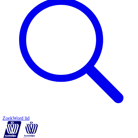
Zoek
Word lid