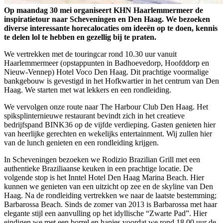
Op maandag 30 mei organiseert KHN Haarlemmermeer de
inspiratietour naar Scheveningen en Den Haag. We bezoeken
diverse interessante horecalocaties om ideeën op te doen, kennis
te delen lol te hebben en gezellig bij te praten.
We vertrekken met de touringcar rond 10.30 uur vanuit
Haarlemmermeer (opstappunten in Badhoevedorp, Hoofddorp en
Nieuw-Vennep) Hotel Voco Den Haag. Dit prachtige voormalige
bankgebouw is gevestigd in het Hofkwartier in het centrum van Den
Haag. We starten met wat lekkers en een rondleiding.
We vervolgen onze route naar The Harbour Club Den Haag. Het
spiksplinternieuwe restaurant bevindt zich in het creatieve
bedrijfspand BINK36 op de vijfde verdieping. Gasten genieten hier
van heerlijke gerechten en wekelijks entertainment. Wij zullen hier
van de lunch genieten en een rondleiding krijgen.
In Scheveningen bezoeken we Rodizio Brazilian Grill met een
authentieke Braziliaanse keuken in een prachtige locatie. De
volgende stop is het Inntel Hotel Den Haag Marina Beach. Hier
kunnen we genieten van een uitzicht op zee en de skyline van Den
Haag. Na de rondleiding vertrekken we naar de laatste bestemming;
Barbarossa Beach. Sinds de zomer van 2013 is Barbarossa met haar
elegante stijl een aanvulling op het idyllische “Zwarte Pad”. Hier
eindigen we met een borrel en hapjes voordat we rond 18.00 uur de