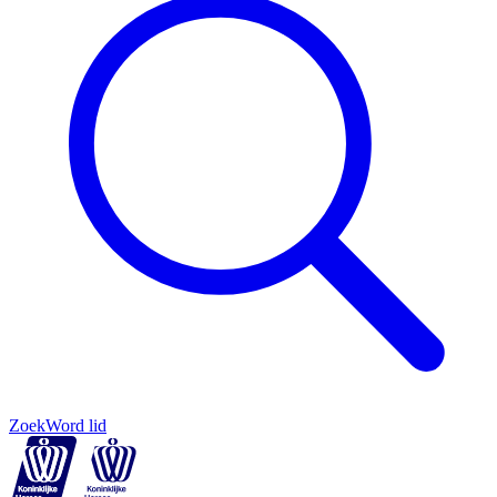
Zoek
Word lid