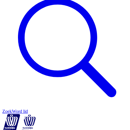
Zoek
Word lid