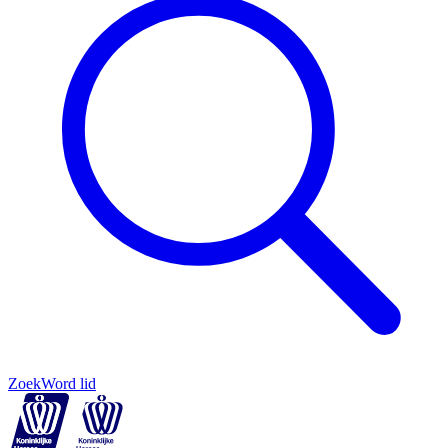
Zoek
Word lid