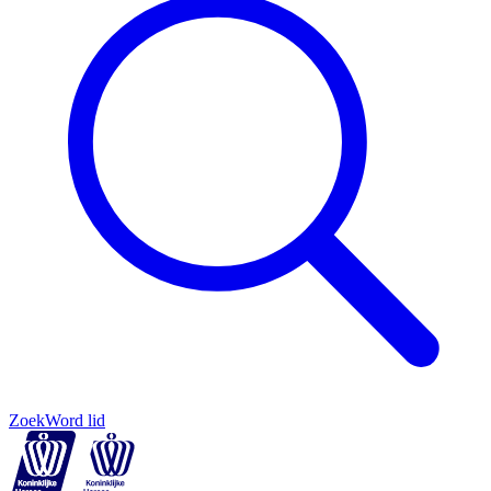
Zoek
Word lid