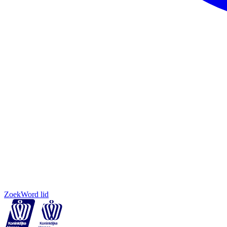
Zoek
Word lid