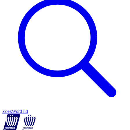
Zoek
Word lid