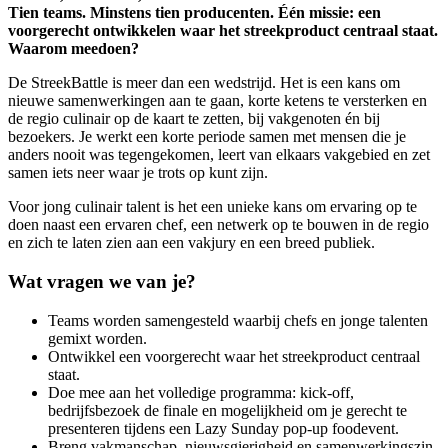
Tien teams. Minstens tien producenten. Één missie: een
voorgerecht ontwikkelen waar het streekproduct centraal staat.
Waarom meedoen?
De StreekBattle is meer dan een wedstrijd. Het is een kans om
nieuwe samenwerkingen aan te gaan, korte ketens te versterken en
de regio culinair op de kaart te zetten, bij vakgenoten én bij
bezoekers. Je werkt een korte periode samen met mensen die je
anders nooit was tegengekomen, leert van elkaars vakgebied en zet
samen iets neer waar je trots op kunt zijn.
Voor jong culinair talent is het een unieke kans om ervaring op te
doen naast een ervaren chef, een netwerk op te bouwen in de regio
en zich te laten zien aan een vakjury en een breed publiek.
Wat vragen we van je?
Teams worden samengesteld waarbij chefs en jonge talenten
gemixt worden.
Ontwikkel een voorgerecht waar het streekproduct centraal
staat.
Doe mee aan het volledige programma: kick-off,
bedrijfsbezoek de finale en mogelijkheid om je gerecht te
presenteren tijdens een Lazy Sunday pop-up foodevent.
Breng vakmanschap, nieuwsgierigheid en samenwerkingszin