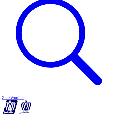
Zoek
Word lid