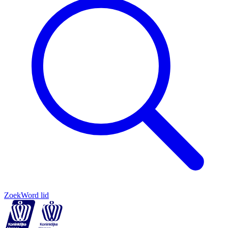
Zoek
Word lid