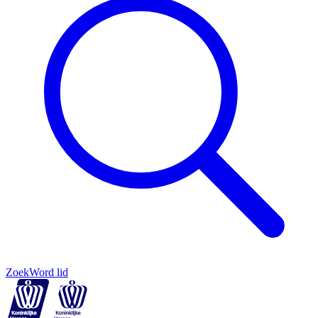
Zoek
Word lid