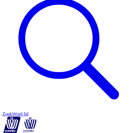
Zoek
Word lid