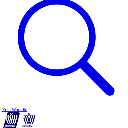
Zoek
Word lid