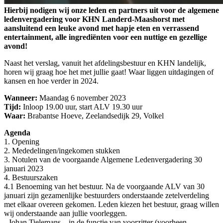
Hierbij nodigen wij onze leden en partners uit voor de algemene
ledenvergadering voor KHN Landerd-Maashorst met
aansluitend een leuke avond met hapje eten en verrassend
entertainment, alle ingrediënten voor een nuttige en gezellige
avond!
Naast het verslag, vanuit het afdelingsbestuur en KHN landelijk,
horen wij graag hoe het met jullie gaat! Waar liggen uitdagingen of
kansen en hoe verder in 2024.
Wanneer:
Maandag 6 november 2023
Tijd
:
Inloop 19.00 uur, start ALV 19.30 uur
Waar:
Brabantse Hoeve, Zeelandsedijk 29, Volkel
Agenda
1. Opening
2. Mededelingen/ingekomen stukken
3. Notulen van de voorgaande Algemene Ledenvergadering 30
januari 2023
4. Bestuurszaken
4.1 Benoeming van het bestuur. Na de voorgaande ALV van 30
januari zijn gezamenlijke bestuurders onderstaande zetelverdeling
met elkaar overeen gekomen. Leden kiezen het bestuur, graag willen
wij onderstaande aan jullie voorleggen.
- Johan Tielemans – in de functie van voorzitter (voorheen