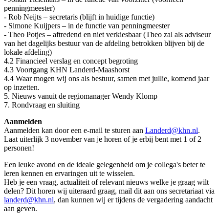
penningmeester)
- Rob Neijts – secretaris (blijft in huidige functie)
- Simone Kuijpers – in de functie van penningmeester
- Theo Potjes – aftredend en niet verkiesbaar (Theo zal als adviseur
van het dagelijks bestuur van de afdeling betrokken blijven bij de
lokale afdeling)
4.2 Financieel verslag en concept begroting
4.3 Voortgang KHN Landerd-Maashorst
4.4 Waar mogen wij ons als bestuur, samen met jullie, komend jaar
op inzetten.
5. Nieuws vanuit de regiomanager Wendy Klomp
7. Rondvraag en sluiting
Aanmelden
Aanmelden kan door een e-mail te sturen aan
Landerd@khn.nl
.
Laat uiterlijk 3 november van je horen of je erbij bent met 1 of 2
personen!
Een leuke avond en de ideale gelegenheid om je collega's beter te
leren kennen en ervaringen uit te wisselen.
Heb je een vraag, actualiteit of relevant nieuws welke je graag wilt
delen? Dit horen wij uiteraard graag, mail dit aan ons secretariaat via
landerd@khn.nl
, dan kunnen wij er tijdens de vergadering aandacht
aan geven.