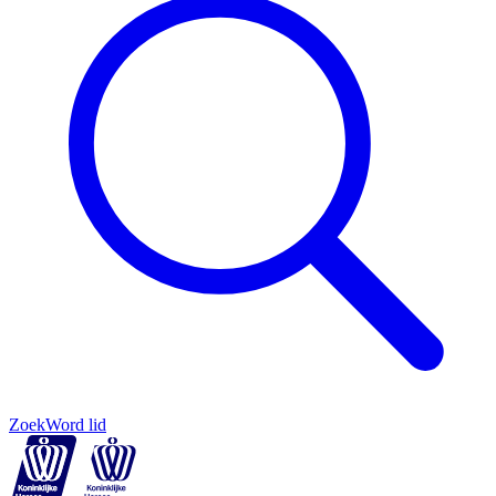
Zoek
Word lid