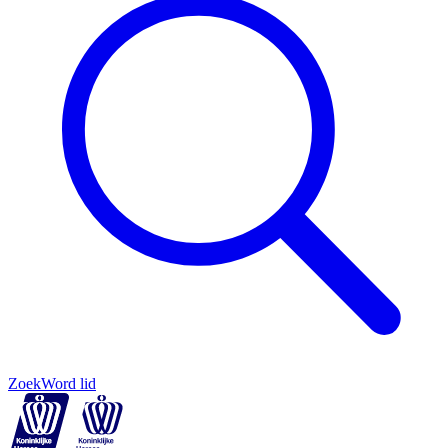
Zoek
Word lid