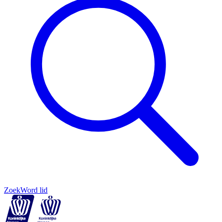
Zoek
Word lid