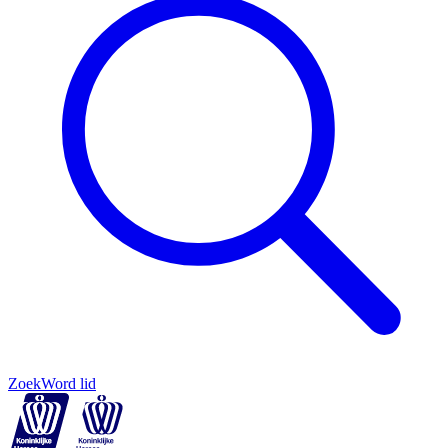
Zoek
Word lid