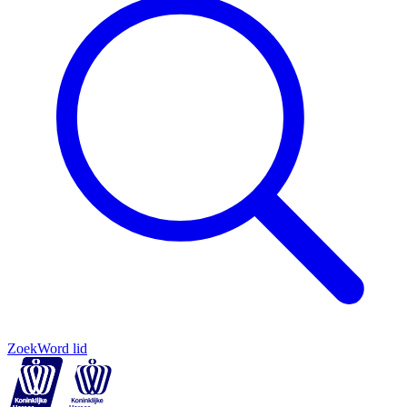
Zoek
Word lid