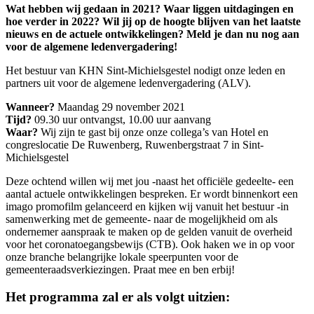
Wat hebben wij gedaan in 2021? Waar liggen uitdagingen en
hoe verder in 2022? Wil jij op de hoogte blijven van het laatste
nieuws en de actuele ontwikkelingen? Meld je dan nu nog aan
voor de algemene ledenvergadering!
Het bestuur van KHN Sint-Michielsgestel nodigt onze leden en
partners uit voor de algemene ledenvergadering (ALV).
Wanneer?
Maandag 29 november 2021
Tijd?
09.30 uur ontvangst, 10.00 uur aanvang
Waar?
Wij zijn te gast bij onze onze collega’s van Hotel en
congreslocatie De Ruwenberg, Ruwenbergstraat 7 in Sint-
Michielsgestel
Deze ochtend willen wij met jou -naast het officiële gedeelte- een
aantal actuele ontwikkelingen bespreken. Er wordt binnenkort een
imago promofilm gelanceerd en kijken wij vanuit het bestuur -in
samenwerking met de gemeente- naar de mogelijkheid om als
ondernemer aanspraak te maken op de gelden vanuit de overheid
voor het coronatoegangsbewijs (CTB). Ook haken we in op voor
onze branche belangrijke lokale speerpunten voor de
gemeenteraadsverkiezingen. Praat mee en ben erbij!
Het programma zal er als volgt uitzien: