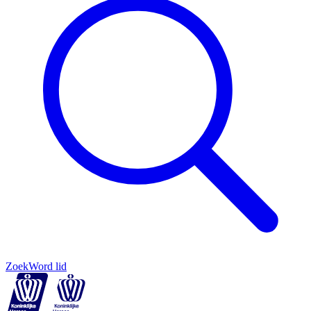
Zoek
Word lid