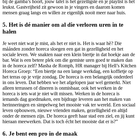
bij de gamba’s hoort, jouw tafel is het gezelligste en je playlist is het
leukst. Gastvrijheid zit gewoon in je vingers en daarom komen
mensen graag langs en willen ze eigenlijk nooit meer naar huis.
5. Het is dé manier om al die verloren uren in te
halen
Je weet niet wat je mist, als het er niet is. Het is waar hè? Die
máánden zonder horeca sloegen een gat in gezelligheid en het
sociale leven. We snakten naar een klein biertje in dat hoekje aan de
bar. Wat is een betere plek om die gemiste uren goed te maken dan
in de horeca zelf? Masha de Romph, HR manager bij Hell’s Kitchen
Horeca Groep: “Een biertje na een lange werkdag, een koffietje op
het terras op je vrije zondag. De horeca is een belangrijk onderdeel
in ons leven. Dat hebben we het afgelopen jaar wel gemerkt. Niet
alleen terrassen of dineren is onmisbaar, ook het werken in de
horeca is iets wat je niet wilt missen. Werken in de horeca is
iemands dag goedmaken, een bijdrage leveren aan het maken van
herinneringen en simpelweg het mooiste vak ter wereld. Een sociaal
leven opbouwen, nieuwe vrienden maken, gezelligheid en altijd
onder de mensen zijn. De horeca geeft haar stad een ziel, en jij kunt
hieraan meewerken. Dat is toch écht het mooiste dat er is?”
6. Je bent een pro in de maak