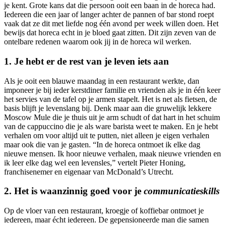
je kent. Grote kans dat die persoon ooit een baan in de horeca had.
Iedereen die een jaar of langer achter de pannen of bar stond roept
vaak dat ze dit met liefde nog één avond per week willen doen. Het
bewijs dat horeca echt in je bloed gaat zitten. Dit zijn zeven van de
ontelbare redenen waarom ook jij in de horeca wil werken.
1.
Je hebt er de rest van je leven iets aan
Als je ooit een blauwe maandag in een restaurant werkte, dan
imponeer je bij ieder kerstdiner familie en vrienden als je in één keer
het servies van de tafel op je armen stapelt. Het is net als fietsen, de
basis blijft je levenslang bij. Denk maar aan die gruwelijk lekkere
Moscow Mule die je thuis uit je arm schudt of dat hart in het schuim
van de cappuccino die je als ware barista weet te maken. En je hebt
verhalen om voor altijd uit te putten, niet alleen je eigen verhalen
maar ook die van je gasten. “In de horeca ontmoet ik elke dag
nieuwe mensen. Ik hoor nieuwe verhalen, maak nieuwe vrienden en
ik leer elke dag wel een levensles,” vertelt Pieter Honing,
franchisenemer en eigenaar van McDonald’s Utrecht.
2. Het is waanzinnig goed voor je
communicatieskills
Op de vloer van een restaurant, kroegje of koffiebar ontmoet je
iedereen, maar écht iedereen. De gepensioneerde man die samen