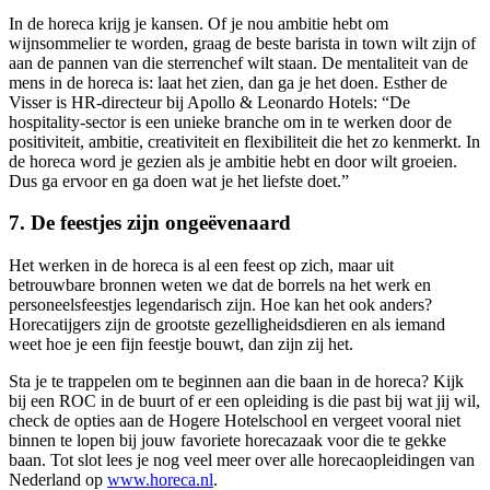
In de horeca krijg je kansen. Of je nou ambitie hebt om
wijnsommelier te worden, graag de beste barista in town wilt zijn of
aan de pannen van die sterrenchef wilt staan. De mentaliteit van de
mens in de horeca is: laat het zien, dan ga je het doen. Esther de
Visser is HR-directeur bij Apollo & Leonardo Hotels: “De
hospitality-sector is een unieke branche om in te werken door de
positiviteit, ambitie, creativiteit en flexibiliteit die het zo kenmerkt. In
de horeca word je gezien als je ambitie hebt en door wilt groeien.
Dus ga ervoor en ga doen wat je het liefste doet.”
7. De feestjes zijn ongeëvenaard
Het werken in de horeca is al een feest op zich, maar uit
betrouwbare bronnen weten we dat de borrels na het werk en
personeelsfeestjes legendarisch zijn. Hoe kan het ook anders?
Horecatijgers zijn de grootste gezelligheidsdieren en als iemand
weet hoe je een fijn feestje bouwt, dan zijn zij het.
Sta je te trappelen om te beginnen aan die baan in de horeca? Kijk
bij een ROC in de buurt of er een opleiding is die past bij wat jij wil,
check de opties aan de Hogere Hotelschool en vergeet vooral niet
binnen te lopen bij jouw favoriete horecazaak voor die te gekke
baan. Tot slot lees je nog veel meer over alle horecaopleidingen van
Nederland op
www.horeca.nl
.