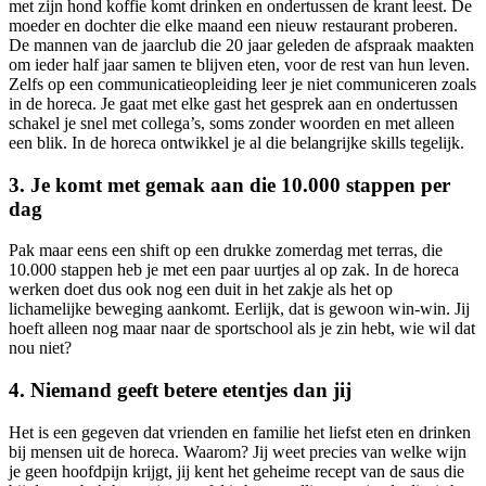
met zijn hond koffie komt drinken en ondertussen de krant leest. De
moeder en dochter die elke maand een nieuw restaurant proberen.
De mannen van de jaarclub die 20 jaar geleden de afspraak maakten
om ieder half jaar samen te blijven eten, voor de rest van hun leven.
Zelfs op een communicatieopleiding leer je niet communiceren zoals
in de horeca. Je gaat met elke gast het gesprek aan en ondertussen
schakel je snel met collega’s, soms zonder woorden en met alleen
een blik. In de horeca ontwikkel je al die belangrijke skills tegelijk.
3. Je komt met gemak aan die 10.000 stappen per
dag
Pak maar eens een shift op een drukke zomerdag met terras, die
10.000 stappen heb je met een paar uurtjes al op zak. In de horeca
werken doet dus ook nog een duit in het zakje als het op
lichamelijke beweging aankomt. Eerlijk, dat is gewoon win-win. Jij
hoeft alleen nog maar naar de sportschool als je zin hebt, wie wil dat
nou niet?
4. Niemand geeft betere etentjes dan jij
Het is een gegeven dat vrienden en familie het liefst eten en drinken
bij mensen uit de horeca. Waarom? Jij weet precies van welke wijn
je geen hoofdpijn krijgt, jij kent het geheime recept van de saus die