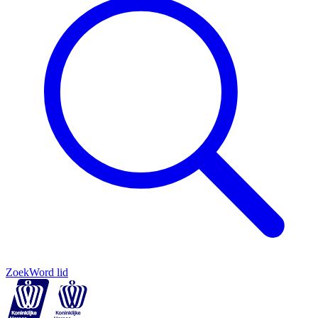
Zoek
Word lid