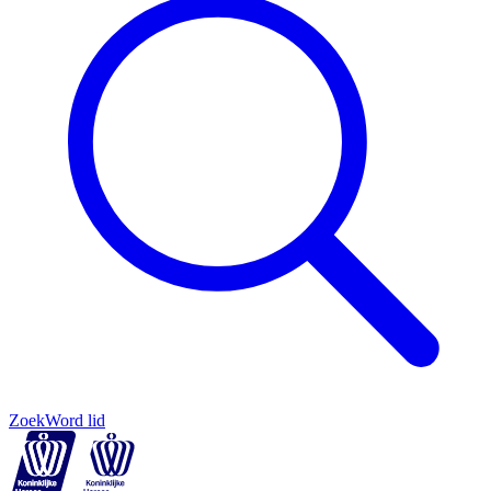
Zoek
Word lid