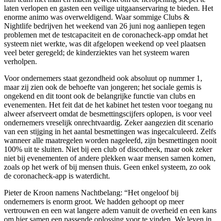
laten verlopen en gasten een veilige uitgaanservaring te bieden. Het
enorme animo was overweldigend. Waar sommige Clubs &
Nightlife bedrijven het weekend van 26 juni nog aanliepen tegen
problemen met de testcapaciteit en de coronacheck-app omdat het
systeem niet werkte, was dit afgelopen weekend op veel plaatsen
veel beter geregeld; de kinderziektes van het systeem waren
verholpen.
Voor ondernemers staat gezondheid ook absoluut op nummer 1,
maar zij zien ook de behoefte van jongeren; het sociale gemis is
ongekend en dit toont ook de belangrijke functie van clubs en
evenementen. Het feit dat de het kabinet het testen voor toegang nu
alweer afserveert omdat de besmettingscijfers oplopen, is voor veel
ondernemers vreselijk onrechtvaardig. Zeker aangezien dit scenario
van een stijging in het aantal besmettingen was ingecalculeerd. Zelfs
wanneer alle maatregelen worden nageleefd, zijn besmettingen nooit
100% uit te sluiten. Niet bij een club of discotheek, maar ook zeker
niet bij evenementen of andere plekken waar mensen samen komen,
zoals op het werk of bij mensen thuis. Geen enkel systeem, zo ook
de coronacheck-app is waterdicht.
Pieter de Kroon namens Nachtbelang: “Het ongeloof bij
ondernemers is enorm groot. We hadden gehoopt op meer
vertrouwen en een wat langere adem vanuit de overheid en een kans
om hier samen een passende oplossing voor te vinden. We leven in