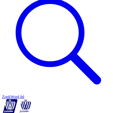
Zoek
Word lid