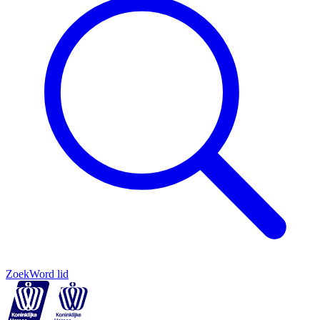
Zoek
Word lid