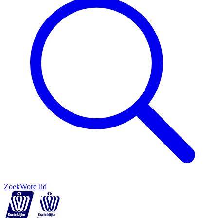
Zoek
Word lid