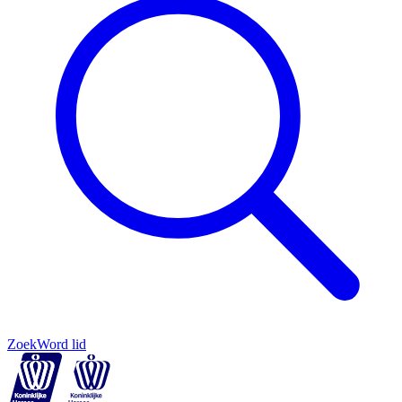
Zoek
Word lid