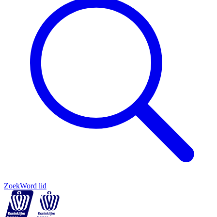
Zoek
Word lid