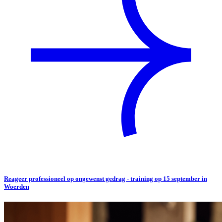
Reageer professioneel op ongewenst gedrag - training op 15 september in
Woerden