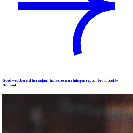
Goed voorbereid het najaar in: horeca trainingen september in Zuid-
Holland