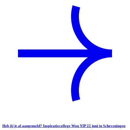
Heb jij je al aangemeld? Inspiratiecollege Won YIP 22 juni in Scheveningen