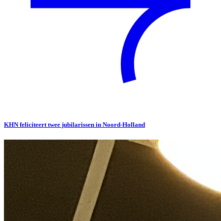
KHN feliciteert twee jubilarissen in Noord-Holland