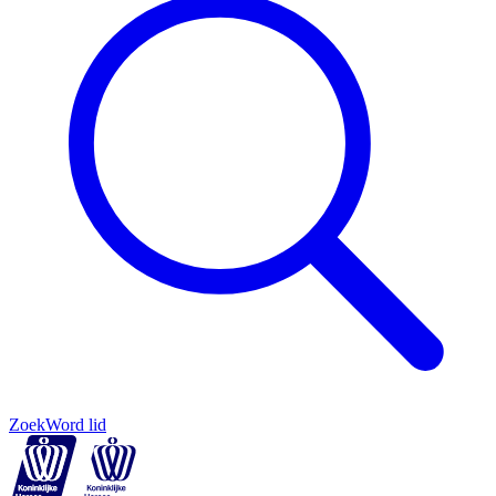
Zoek
Word lid