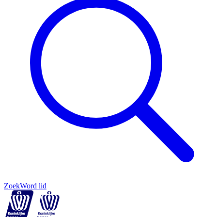
Zoek
Word lid