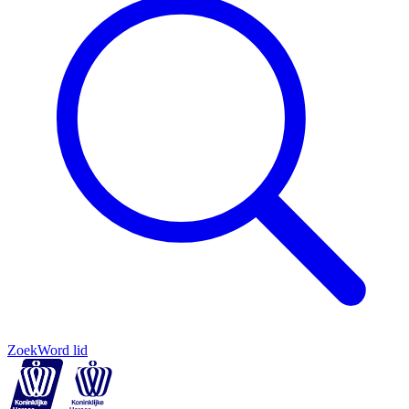
Zoek
Word lid