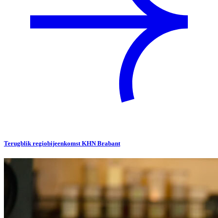
Terugblik regiobijeenkomst KHN Brabant