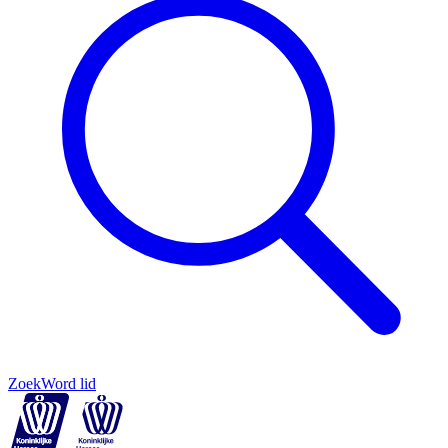
Zoek
Word lid