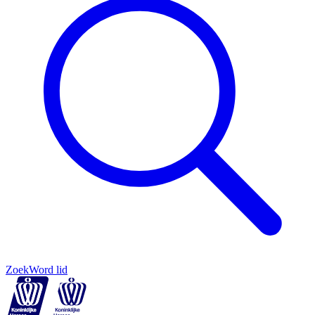
Zoek
Word lid