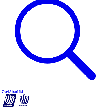
Zoek
Word lid