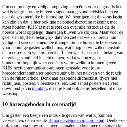
Om een prettige en veilige omgeving te creëren voor de gast, is het
wel belangrijk om te blijven vragen naar gezondheidsklachten en
naar de gezamenlijke huishouding. We begrijpen dat dit soms lastig
kan zijn en dat je hier ook qua personeelsbezetting rekening mee
moet houden. KHN is niet te spreken over alle restricties die de
horeca wordt opgelegd, daartegen blijven we strijden. Maar voor de
gast is én blijft het belangrijk dat men ziet dat we als horeca hun
veiligheid serieus nemen. De drempel om de horeca te bezoeken is
voor sommige gasten wellicht nog wat hoog en we willen tenslotte
dat mensen zich welkom voelen. Laten we als sector het belang van
de volksgezondheid in acht nemen, zodat we onze gasten
binnenkort hopelijk weer een écht warm welkom kunnen geven.
KHN heeft communicatie-uitingen gemaakt voor jouw
horecaonderneming ter ondersteuning bij het naleven van de regels
van de rijksoverheid. Denk aan gezondheidschecklist, flyers met
richtlijnen, posters, vloerstickers, etc. Een aantal posters en flyers
download je via
mijnkhn
, maar je kunt ook items bestellen uit
onze
webshop
.
10 horecageboden in coronatijd
Om gasten een beetje een indruk te geven van wat zij kunnen
verwachten, delen we de
10 horecageboden in coronatijd
. Deel deze
ook vooral via jouw social mediakanalen en help mee de zorgen bij