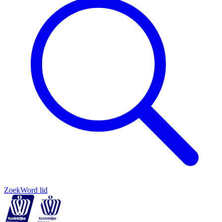
Zoek
Word lid