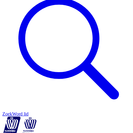
Zoek
Word lid