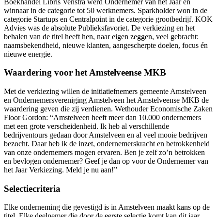
Boekhandel Libris Venstra werd Ondernemer van het Jaar en
winnaar in de categorie tot 50 werknemers. Sparkholder won in de
categorie Startups en Centralpoint in de categorie grootbedrijf. KOK
Advies was de absolute Publieksfavoriet. De verkiezing en het
behalen van de titel heeft hen, naar eigen zeggen, veel gebracht:
naamsbekendheid, nieuwe klanten, aangescherpte doelen, focus én
nieuwe energie.
Waardering voor het Amstelveense MKB
Met de verkiezing willen de initiatiefnemers gemeente Amstelveen
en Ondernemersvereniging Amstelveen het Amstelveense MKB de
waardering geven die zij verdienen. Wethouder Economische Zaken
Floor Gordon: “Amstelveen heeft meer dan 10.000 ondernemers
met een grote verscheidenheid. Ik heb al verschillende
bedrijventours gedaan door Amstelveen en al veel mooie bedrijven
bezocht. Daar heb ik de inzet, ondernemerskracht en betrokkenheid
van onze ondernemers mogen ervaren. Ben je zelf zo’n betrokken
en bevlogen ondernemer? Geef je dan op voor de Ondernemer van
het Jaar Verkiezing. Meld je nu aan!”
Selectiecriteria
Elke onderneming die gevestigd is in Amstelveen maakt kans op de
titel. Elke deelnemer die door de eerste selectie komt kan dit jaar