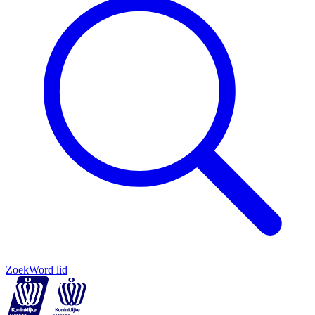
Zoek
Word lid