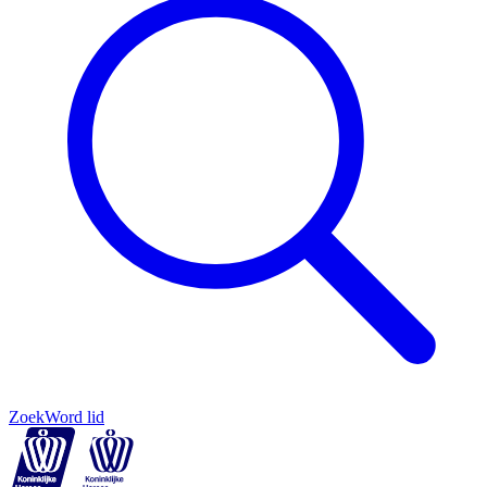
Zoek
Word lid