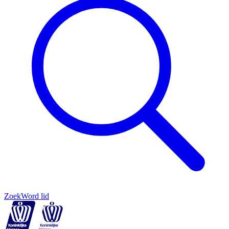
Zoek
Word lid