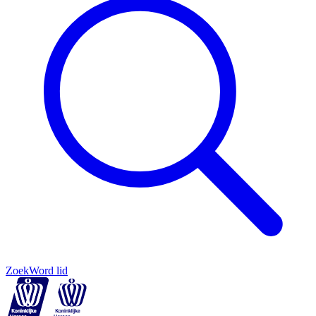
Zoek
Word lid