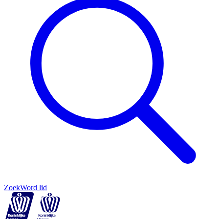
Zoek
Word lid