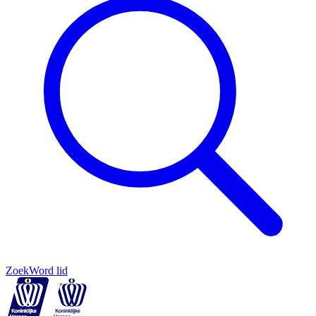
Zoek
Word lid