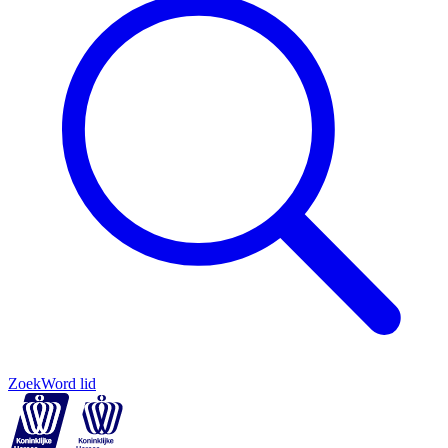
Zoek
Word lid