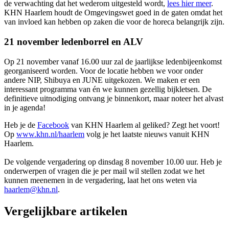
de verwachting dat het wederom uitgesteld wordt,
lees hier meer
.
KHN Haarlem houdt de Omgevingswet goed in de gaten omdat het
van invloed kan hebben op zaken die voor de horeca belangrijk zijn.
21 november ledenborrel en ALV
Op 21 november vanaf 16.00 uur zal de jaarlijkse ledenbijeenkomst
georganiseerd worden. Voor de locatie hebben we voor onder
andere NIP, Shibuya en JUNE uitgekozen. We maken er een
interessant programma van én we kunnen gezellig bijkletsen. De
definitieve uitnodiging ontvang je binnenkort, maar noteer het alvast
in je agenda!
Heb je de
Facebook
van KHN Haarlem al geliked? Zegt het voort!
Op
www.khn.nl/haarlem
volg je het laatste nieuws vanuit KHN
Haarlem.
De volgende vergadering op dinsdag 8 november 10.00 uur. Heb je
onderwerpen of vragen die je per mail wil stellen zodat we het
kunnen meenemen in de vergadering, laat het ons weten via
haarlem@khn.nl
.
Vergelijkbare artikelen