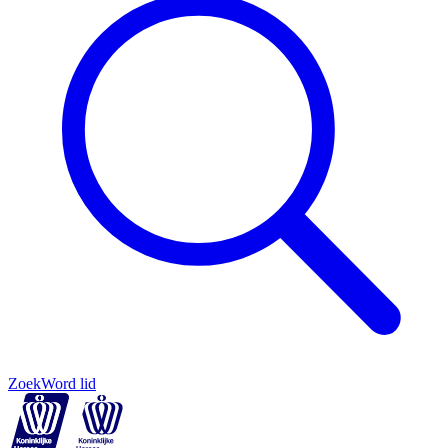
Zoek
Word lid