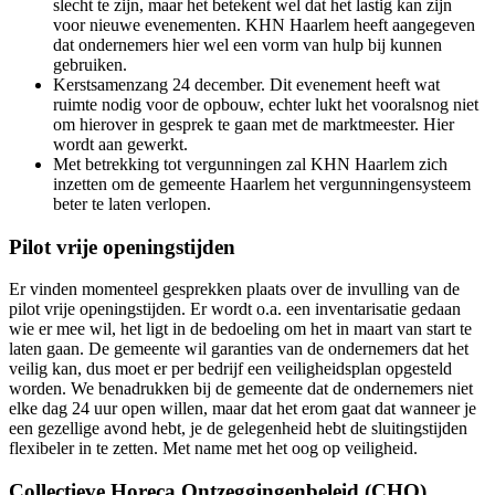
slecht te zijn, maar het betekent wel dat het lastig kan zijn
voor nieuwe evenementen. KHN Haarlem heeft aangegeven
dat ondernemers hier wel een vorm van hulp bij kunnen
gebruiken.
Kerstsamenzang 24 december. Dit evenement heeft wat
ruimte nodig voor de opbouw, echter lukt het vooralsnog niet
om hierover in gesprek te gaan met de marktmeester. Hier
wordt aan gewerkt.
Met betrekking tot vergunningen zal KHN Haarlem zich
inzetten om de gemeente Haarlem het vergunningensysteem
beter te laten verlopen.
Pilot vrije openingstijden
Er vinden momenteel gesprekken plaats over de invulling van de
pilot vrije openingstijden. Er wordt o.a. een inventarisatie gedaan
wie er mee wil, het ligt in de bedoeling om het in maart van start te
laten gaan. De gemeente wil garanties van de ondernemers dat het
veilig kan, dus moet er per bedrijf een veiligheidsplan opgesteld
worden. We benadrukken bij de gemeente dat de ondernemers niet
elke dag 24 uur open willen, maar dat het erom gaat dat wanneer je
een gezellige avond hebt, je de gelegenheid hebt de sluitingstijden
flexibeler in te zetten. Met name met het oog op veiligheid.
Collectieve Horeca Ontzeggingenbeleid (CHO)