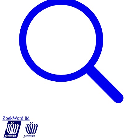
Zoek
Word lid