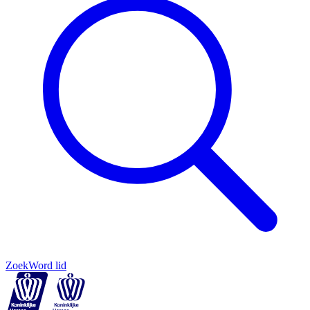
Zoek
Word lid