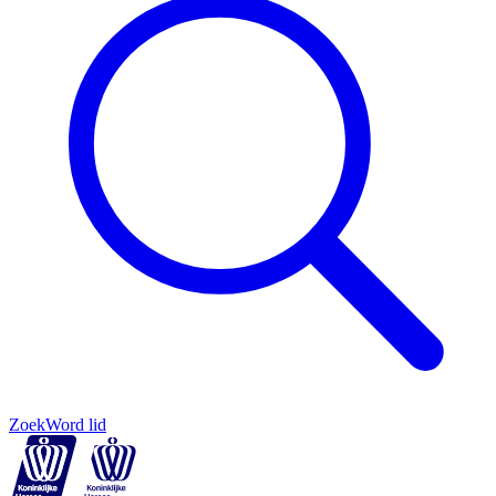
Zoek
Word lid