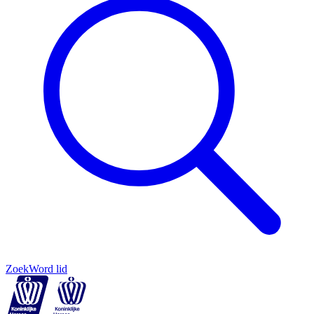
Zoek
Word lid