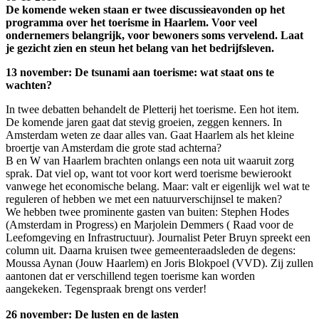
De komende weken staan er twee discussieavonden op het
programma over het toerisme in Haarlem. Voor veel
ondernemers belangrijk, voor bewoners soms vervelend. Laat
je gezicht zien en steun het belang van het bedrijfsleven.
13 november: De tsunami aan toerisme: wat staat ons te
wachten?
In twee debatten behandelt de Pletterij het toerisme. Een hot item.
De komende jaren gaat dat stevig groeien, zeggen kenners. In
Amsterdam weten ze daar alles van. Gaat Haarlem als het kleine
broertje van Amsterdam die grote stad achterna?
B en W van Haarlem brachten onlangs een nota uit waaruit zorg
sprak. Dat viel op, want tot voor kort werd toerisme bewierookt
vanwege het economische belang. Maar: valt er eigenlijk wel wat te
reguleren of hebben we met een natuurverschijnsel te maken?
We hebben twee prominente gasten van buiten: Stephen Hodes
(Amsterdam in Progress) en Marjolein Demmers ( Raad voor de
Leefomgeving en Infrastructuur). Journalist Peter Bruyn spreekt een
column uit. Daarna kruisen twee gemeenteraadsleden de degens:
Moussa Aynan (Jouw Haarlem) en Joris Blokpoel (VVD). Zij zullen
aantonen dat er verschillend tegen toerisme kan worden
aangekeken. Tegenspraak brengt ons verder!
26 november: De lusten en de lasten