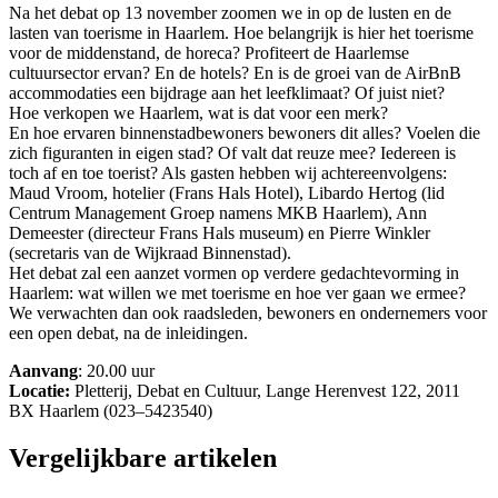
Na het debat op 13 november zoomen we in op de lusten en de
lasten van toerisme in Haarlem. Hoe belangrijk is hier het toerisme
voor de middenstand, de horeca? Profiteert de Haarlemse
cultuursector ervan? En de hotels? En is de groei van de AirBnB
accommodaties een bijdrage aan het leefklimaat? Of juist niet?
Hoe verkopen we Haarlem, wat is dat voor een merk?
En hoe ervaren binnenstadbewoners bewoners dit alles? Voelen die
zich figuranten in eigen stad? Of valt dat reuze mee? Iedereen is
toch af en toe toerist? Als gasten hebben wij achtereenvolgens:
Maud Vroom, hotelier (Frans Hals Hotel), Libardo Hertog (lid
Centrum Management Groep namens MKB Haarlem), Ann
Demeester (directeur Frans Hals museum) en Pierre Winkler
(secretaris van de Wijkraad Binnenstad).
Het debat zal een aanzet vormen op verdere gedachtevorming in
Haarlem: wat willen we met toerisme en hoe ver gaan we ermee?
We verwachten dan ook raadsleden, bewoners en ondernemers voor
een open debat, na de inleidingen.
Aanvang
: 20.00 uur
Locatie:
Pletterij, Debat en Cultuur, Lange Herenvest 122, 2011
BX Haarlem (023–5423540)
Vergelijkbare artikelen