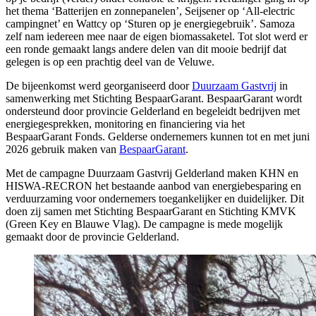
het thema ‘Batterijen en zonnepanelen’, Seijsener op ‘All-electric
campingnet’ en Wattcy op ‘Sturen op je energiegebruik’. Samoza
zelf nam iedereen mee naar de eigen biomassaketel. Tot slot werd er
een ronde gemaakt langs andere delen van dit mooie bedrijf dat
gelegen is op een prachtig deel van de Veluwe.
De bijeenkomst werd georganiseerd door
Duurzaam Gastvrij
in
samenwerking met Stichting BespaarGarant. BespaarGarant wordt
ondersteund door provincie Gelderland en begeleidt bedrijven met
energiegesprekken, monitoring en financiering via het
BespaarGarant Fonds. Gelderse ondernemers kunnen tot en met juni
2026 gebruik maken van
BespaarGarant
.
Met de campagne Duurzaam Gastvrij Gelderland maken KHN en
HISWA-RECRON het bestaande aanbod van energiebesparing en
verduurzaming voor ondernemers toegankelijker en duidelijker. Dit
doen zij samen met Stichting BespaarGarant en Stichting KMVK
(Green Key en Blauwe Vlag). De campagne is mede mogelijk
gemaakt door de provincie Gelderland.