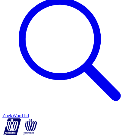
Zoek
Word lid