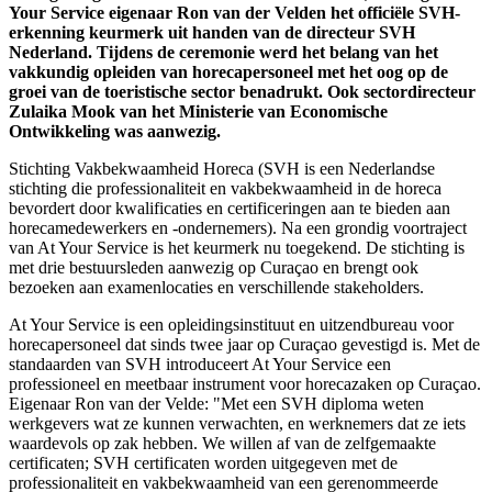
Your Service eigenaar Ron van der Velden het officiële SVH-
erkenning keurmerk uit handen van de directeur SVH
Nederland. Tijdens de ceremonie werd het belang van het
vakkundig opleiden van horecapersoneel met het oog op de
groei van de toeristische sector benadrukt. Ook sectordirecteur
Zulaika Mook van het Ministerie van Economische
Ontwikkeling was aanwezig.
Stichting Vakbekwaamheid Horeca (SVH is een Nederlandse
stichting die professionaliteit en vakbekwaamheid in de horeca
bevordert door kwalificaties en certificeringen aan te bieden aan
horecamedewerkers en -ondernemers). Na een grondig voortraject
van At Your Service is het keurmerk nu toegekend. De stichting is
met drie bestuursleden aanwezig op Curaçao en brengt ook
bezoeken aan examenlocaties en verschillende stakeholders.
At Your Service is een opleidingsinstituut en uitzendbureau voor
horecapersoneel dat sinds twee jaar op Curaçao gevestigd is. Met de
standaarden van SVH introduceert At Your Service een
professioneel en meetbaar instrument voor horecazaken op Curaçao.
Eigenaar Ron van der Velde: "Met een SVH diploma weten
werkgevers wat ze kunnen verwachten, en werknemers dat ze iets
waardevols op zak hebben. We willen af van de zelfgemaakte
certificaten; SVH certificaten worden uitgegeven met de
professionaliteit en vakbekwaamheid van een gerenommeerde