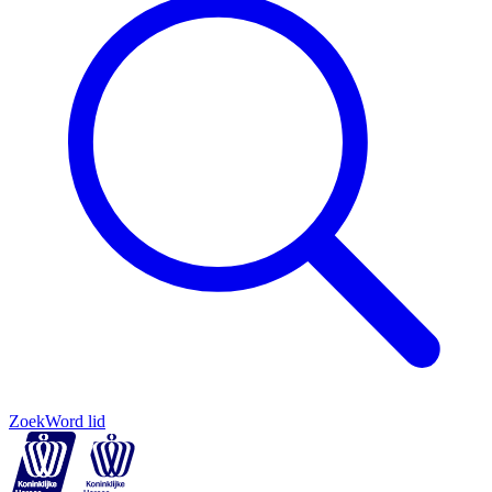
Zoek
Word lid